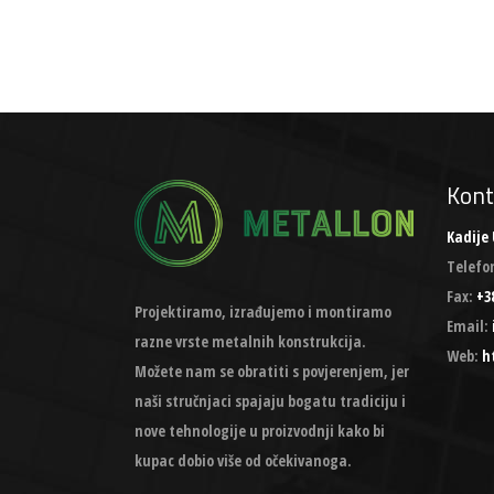
Kont
Kadije 
Telefo
Fax:
+38
Projektiramo, izrađujemo i montiramo
Email:
razne vrste metalnih konstrukcija.
Web:
h
Možete nam se obratiti s povjerenjem, jer
naši stručnjaci spajaju bogatu tradiciju i
nove tehnologije u proizvodnji kako bi
kupac dobio više od očekivanoga.