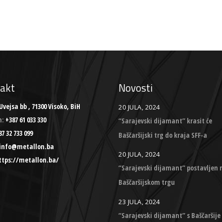
akt
Novosti
Uvejsa bb , 71300 Visoko, BiH
20 JULA, 2024
n:
+387 61 033 330
“Sarajevski dijamant” krasit će
7 32 733 099
Baščaršijski trg do kraja SFF-a
info@metallon.ba
20 JULA, 2024
ttps://metallon.ba/
“Sarajevski dijamant” postavljen 
Baščaršijskom trgu
23 JULA, 2024
“Sarajevski dijamant” s Baščaršije