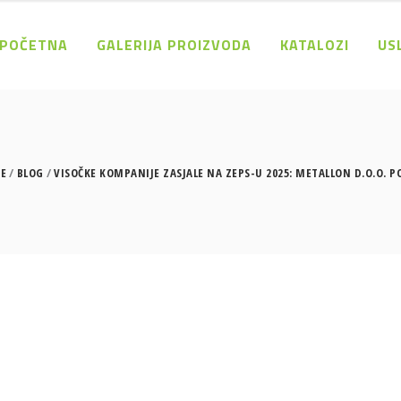
POČETNA
GALERIJA PROIZVODA
KATALOZI
US
E
BLOG
VISOČKE KOMPANIJE ZASJALE NA ZEPS-U 2025: METALLON D.O.O. 