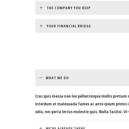
THE COMPANY YOU KEEP
YOUR FINANCIAL BRIDGE
WHAT WE DO
Cras quis massa non leo pellentesque mollis pretium no
Interdum et malesuada fames ac ante ipsum primis in 
odio, nec porta lectus molestie quis. Nulla facilisi. 
WE’RE ALREADY THERE