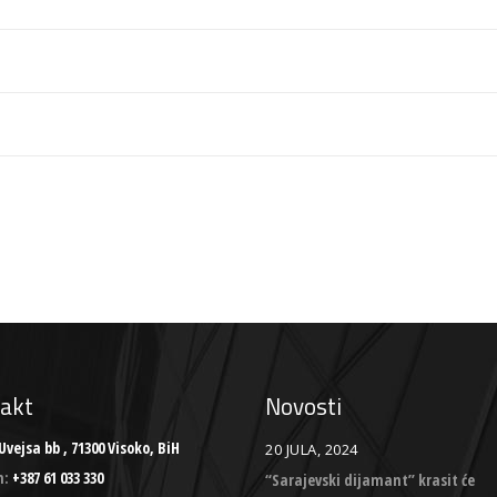
akt
Novosti
Uvejsa bb , 71300 Visoko, BiH
20 JULA, 2024
n:
+387 61 033 330
“Sarajevski dijamant” krasit će