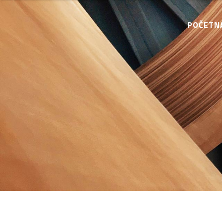
POČETN