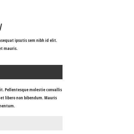
w
sequat ipsutis sem nibh id elit.
et mauris.
it. Pellentesque molestie convallis
s et libero non bibendum. Mauris
imentum.