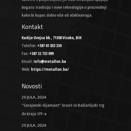
bogatu tradiciju i nove tehnologije u proizvodnji
kako bi kupac dobio više od očekivanoga.
Kontakt
Kadije Uvejsa bb , 71300 Visoko, BiH
Telefon:
+387 61 033 330
Fax:
+387 32 733 099
Email:
info@metallon.ba
Web:
https://metallon.ba/
Novosti
20 JULA, 2024
“Sarajevski dijamant” krasit će Baščaršijski trg
do kraja SFF-a
20 JULA, 2024