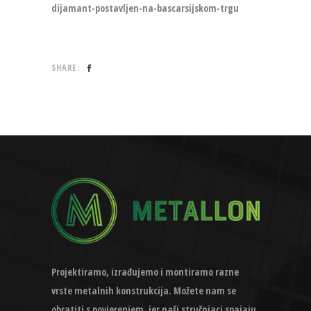
dijamant-postavljen-na-bascarsijskom-trgu
SHARE:
Projektiramo, izrađujemo i montiramo razne
vrste metalnih konstrukcija. Možete nam se
obratiti s povjerenjem, jer naši stručnjaci spajaju