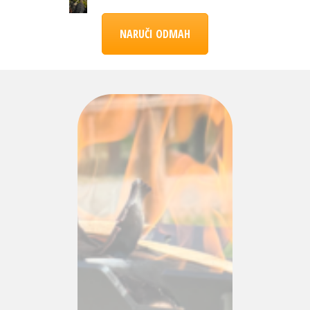
NARUČI ODMAH
CIJENA
109 KM
SA
BESPLATNOM
POŠTARINOM!
Naručiti možete tako što nam