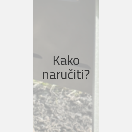
pošaljete porukom na bilo
kojoj društvenoj mreži sljedeće
podatke:
Ime prezime:
Adresa:
Kako
Grad:
Telefon:
naručiti?
Narudžba se šalje radnim
danima od 7-16h, sljedeći
radni dan je na Vašim
vratima. Dostava vikendom
ne radi. Hvala na povjerenju!