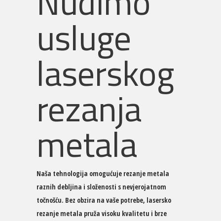
Nudimo
usluge
laserskog
rezanja
metala
Naša tehnologija omogućuje rezanje metala
raznih debljina i složenosti s nevjerojatnom
točnošću. Bez obzira na vaše potrebe, lasersko
rezanje metala pruža visoku kvalitetu i brze