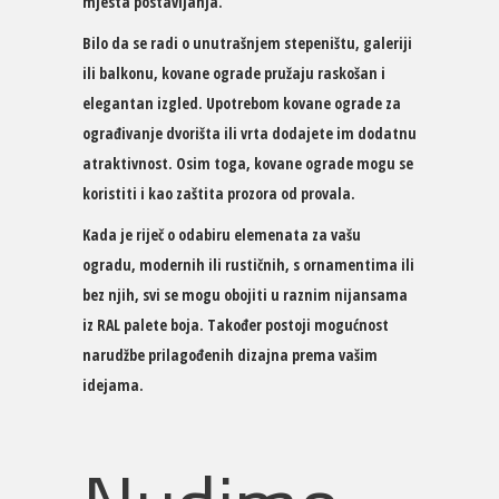
mjesta postavljanja.
Bilo da se radi o unutrašnjem stepeništu, galeriji
ili balkonu, kovane ograde pružaju raskošan i
elegantan izgled. Upotrebom kovane ograde za
ograđivanje dvorišta ili vrta dodajete im dodatnu
atraktivnost. Osim toga, kovane ograde mogu se
koristiti i kao zaštita prozora od provala.
Kada je riječ o odabiru elemenata za vašu
ogradu, modernih ili rustičnih, s ornamentima ili
bez njih, svi se mogu obojiti u raznim nijansama
iz RAL palete boja. Također postoji mogućnost
narudžbe prilagođenih dizajna prema vašim
idejama.