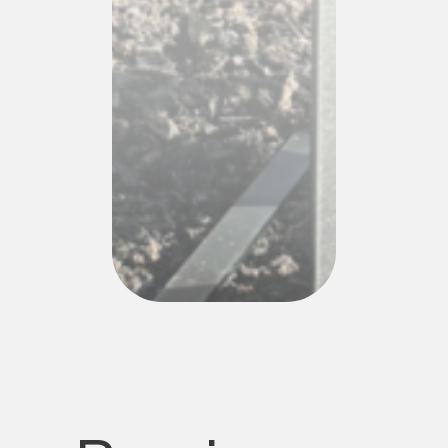
Naručite naš roštilj brzo i
jednostavno – jednim klikom
preusmjeravamo vas na
stranicu za narudžbu gdje
samo upišete svoje podatke i
odmah naručite.
Naruči roštilj