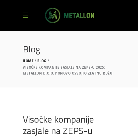
Blog
HOME
BLOG
VISOČKE KOMPANIJE ZASJALE NA ZEPS-U 2025:
METALLON D.O.O. PONOVO OSVOJIO ZLATNU RUŽU!
Visočke kompanije
zasjale na ZEPS-u