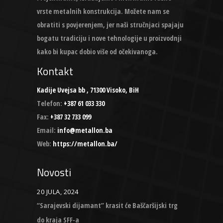
vrste metalnih konstrukcija. Možete nam se
obratiti s povjerenjem, jer naši stručnjaci spajaju
bogatu tradiciju i nove tehnologije u proizvodnji
kako bi kupac dobio više od očekivanoga.
Kontakt
Kadije Uvejsa bb , 71300 Visoko, BiH
Telefon:
+387 61 033 330
Fax:
+387 32 733 099
Email:
info@metallon.ba
Web:
https://metallon.ba/
Novosti
20 JULA, 2024
“Sarajevski dijamant” krasit će Baščaršijski trg
do kraja SFF-a