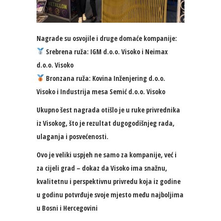
Nagrade su osvojile i druge domaće kompanije:
Srebrena ruža: IGM d.o.o. Visoko i Neimax
d.o.o. Visoko
Bronzana ruža: Kovina Inženjering d.o.o.
Visoko i Industrija mesa Semić d.o.o. Visoko
Ukupno šest nagrada otišlo je u ruke privrednika
iz Visokog, što je rezultat dugogodišnjeg rada,
ulaganja i posvećenosti.
Ovo je veliki uspjeh ne samo za kompanije, već i
za cijeli grad – dokaz da Visoko ima snažnu,
kvalitetnu i perspektivnu privredu koja iz godine
u godinu potvrđuje svoje mjesto među najboljima
u Bosni i Hercegovini