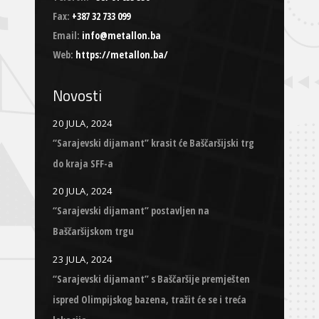
Fax:
+387 32 733 099
Email:
info@metallon.ba
Web:
https://metallon.ba/
Novosti
20 JULA, 2024
“Sarajevski dijamant” krasit će Baščaršijski trg
do kraja SFF-a
20 JULA, 2024
“Sarajevski dijamant” postavljen na
Baščaršijskom trgu
23 JULA, 2024
“Sarajevski dijamant” s Baščaršije premješten
ispred Olimpijskog bazena, tražit će se i treća