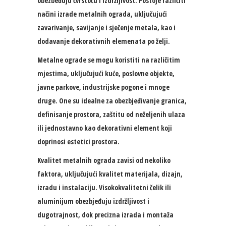
obezbeđuju čvrstoću i izdržljivost. Postoje različiti
načini izrade metalnih ograda, uključujući
zavarivanje, savijanje i sječenje metala, kao i
dodavanje dekorativnih elemenata po želji.
Metalne ograde se mogu koristiti na različitim
mjestima, uključujući kuće, poslovne objekte,
javne parkove, industrijske pogone i mnoge
druge. One su idealne za obezbjeđivanje granica,
definisanje prostora, zaštitu od neželjenih ulaza
ili jednostavno kao dekorativni element koji
doprinosi estetici prostora.
Kvalitet metalnih ograda zavisi od nekoliko
faktora, uključujući kvalitet materijala, dizajn,
izradu i instalaciju. Visokokvalitetni čelik ili
aluminijum obezbjeđuju izdržljivost i
dugotrajnost, dok precizna izrada i montaža