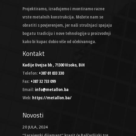
Projektiramo, izrađujemo i montiramo razne
vrste metalnih konstrukcija. Možete nam se
obratiti s povjerenjem, jer naši stručnjaci spajaju
bogatu tradiciju i nove tehnologije u proizvodnji
kako bi kupac dobio više od očekivanoga.
Kontakt
Kadije Uvejsa bb , 71300 Visoko, BiH
Telefon:
+387 61 033 330
Fax:
+387 32 733 099
Email:
info@metallon.ba
Web:
https://metallon.ba/
Novosti
20 JULA, 2024
“Sarajevski dijamant” krasit će Baščaršijski trg