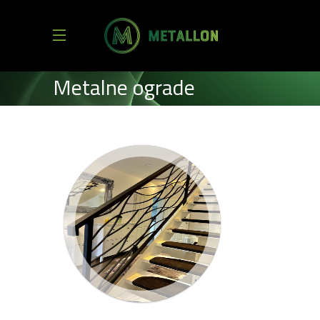
Metalne ograde
HOME
GALERIJA PROIZVODA
METALNE OGRADE