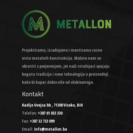
Projektiramo, izrađujemo i montiramo razne
vrste metalnih konstrukcija. Možete nam se
obratiti s povjerenjem, jer naši stručnjaci spajaju
bogatu tradiciju i nove tehnologije u proizvodnji
kako bi kupac dobio više od očekivanoga.
Kontakt
Kadije Uvejsa bb , 71300 Visoko, BiH
Telefon:
+387 61 033 330
Fax:
+387 32 733 099
Email:
info@metallon.ba