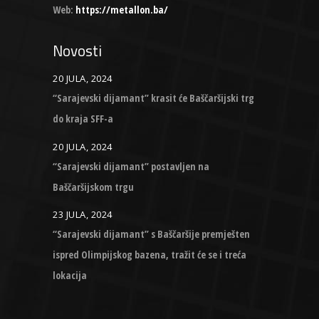
Web:
https://metallon.ba/
Novosti
20 JULA, 2024
“Sarajevski dijamant” krasit će Baščaršijski trg
do kraja SFF-a
20 JULA, 2024
“Sarajevski dijamant” postavljen na
Baščaršijskom trgu
23 JULA, 2024
“Sarajevski dijamant” s Baščaršije premješten
ispred Olimpijskog bazena, tražit će se i treća
lokacija