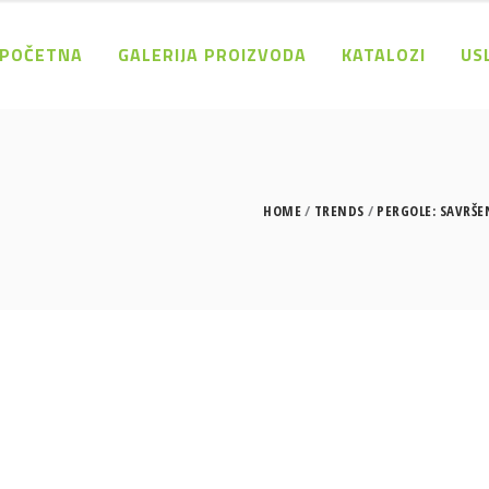
POČETNA
GALERIJA PROIZVODA
KATALOZI
US
HOME
TRENDS
PERGOLE: SAVRŠE