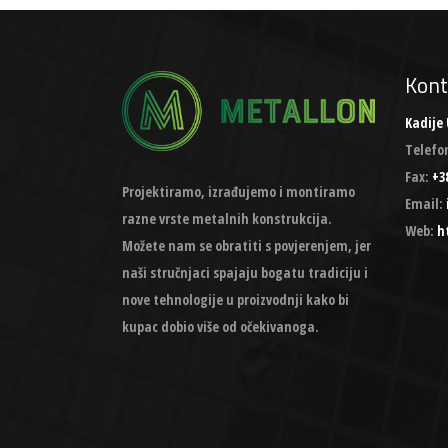
Kont
Kadije 
Telefo
Fax:
+38
Projektiramo, izrađujemo i montiramo
Email:
razne vrste metalnih konstrukcija.
Web:
h
Možete nam se obratiti s povjerenjem, jer
naši stručnjaci spajaju bogatu tradiciju i
nove tehnologije u proizvodnji kako bi
kupac dobio više od očekivanoga.