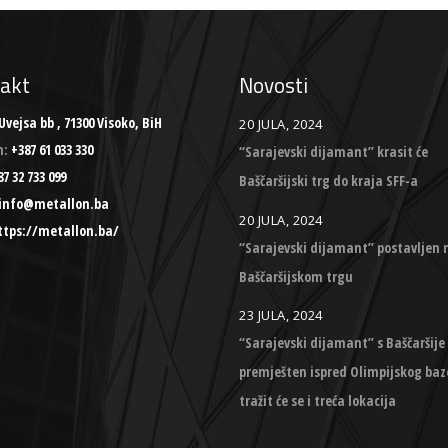
akt
Novosti
Uvejsa bb , 71300 Visoko, BiH
20 JULA, 2024
n:
+387 61 033 330
“Sarajevski dijamant” krasit će
7 32 733 099
Baščaršijski trg do kraja SFF-a
info@metallon.ba
20 JULA, 2024
ttps://metallon.ba/
“Sarajevski dijamant” postavljen 
Baščaršijskom trgu
23 JULA, 2024
“Sarajevski dijamant” s Baščaršije
premješten ispred Olimpijskog baz
tražit će se i treća lokacija