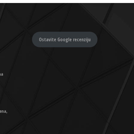
Ostavite Google recenziju
na
ena,