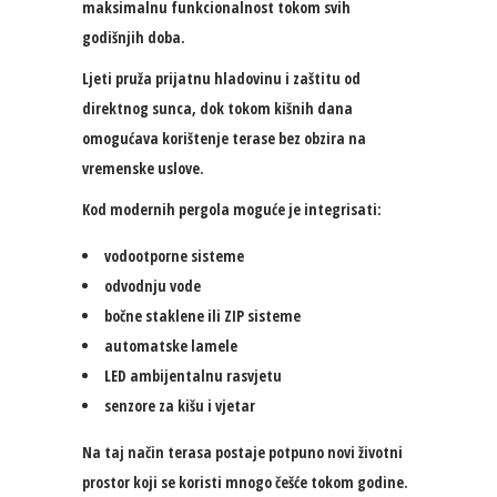
maksimalnu funkcionalnost tokom svih
godišnjih doba.
Ljeti pruža prijatnu hladovinu i zaštitu od
direktnog sunca, dok tokom kišnih dana
omogućava korištenje terase bez obzira na
vremenske uslove.
Kod modernih pergola moguće je integrisati:
vodootporne sisteme
odvodnju vode
bočne staklene ili ZIP sisteme
automatske lamele
LED ambijentalnu rasvjetu
senzore za kišu i vjetar
Na taj način terasa postaje potpuno novi životni
prostor koji se koristi mnogo češće tokom godine.