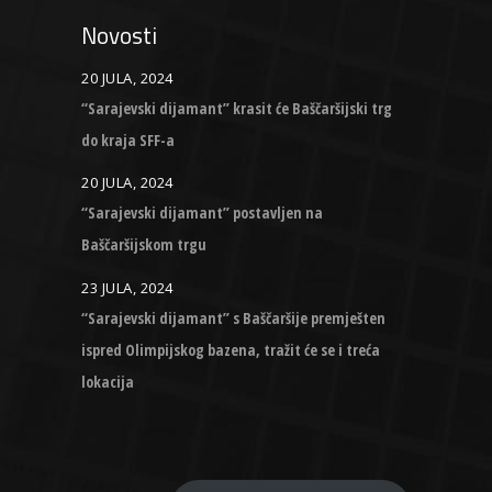
Novosti
20 JULA, 2024
“Sarajevski dijamant” krasit će Baščaršijski trg
do kraja SFF-a
20 JULA, 2024
“Sarajevski dijamant” postavljen na
Baščaršijskom trgu
23 JULA, 2024
“Sarajevski dijamant” s Baščaršije premješten
ispred Olimpijskog bazena, tražit će se i treća
lokacija