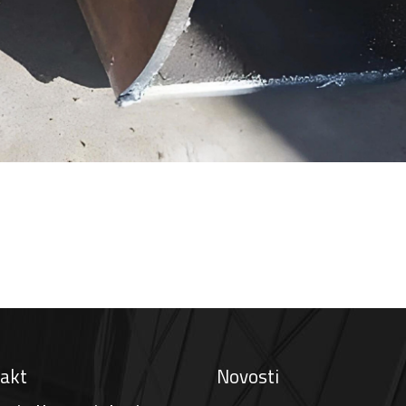
akt
Novosti