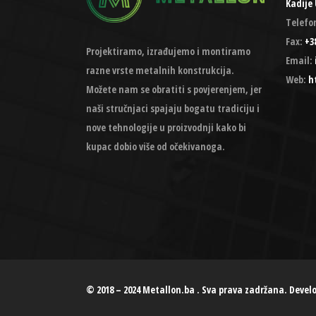
Kadije 
Telefo
Fax:
+38
Projektiramo, izrađujemo i montiramo
Email:
razne vrste metalnih konstrukcija.
Web:
h
Možete nam se obratiti s povjerenjem, jer
naši stručnjaci spajaju bogatu tradiciju i
nove tehnologije u proizvodnji kako bi
kupac dobio više od očekivanoga.
© 2018 – 2024 Metallon.ba . Sva prava zadržana. Devel