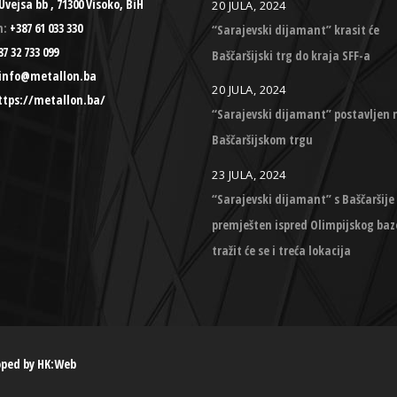
Uvejsa bb , 71300 Visoko, BiH
20 JULA, 2024
n:
+387 61 033 330
“Sarajevski dijamant” krasit će
7 32 733 099
Baščaršijski trg do kraja SFF-a
info@metallon.ba
20 JULA, 2024
ttps://metallon.ba/
“Sarajevski dijamant” postavljen 
Baščaršijskom trgu
23 JULA, 2024
“Sarajevski dijamant” s Baščaršije
premješten ispred Olimpijskog baz
tražit će se i treća lokacija
oped by
HK:Web