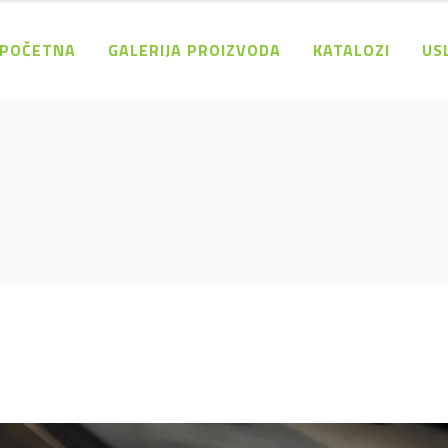
POČETNA
GALERIJA PROIZVODA
KATALOZI
US