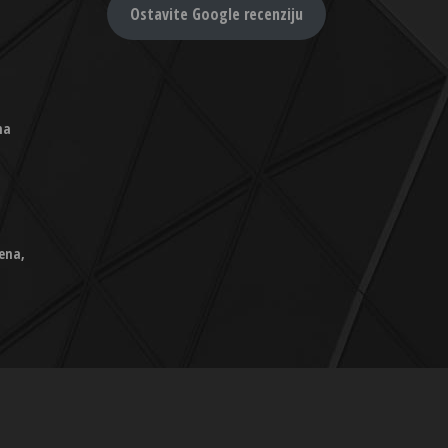
Ostavite Google recenziju
na
ena,