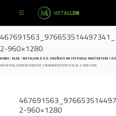
467691563_976653514497341_
2-960×1280
HOME
BLOG
METALLON D.O.O. ODUŠEVIO NA FESTIVALU ARHITEKTURE I DI
467691563_976653514497341_1454960810797011232_N-2-960×1280
467691563_97665351449
2-960×1280