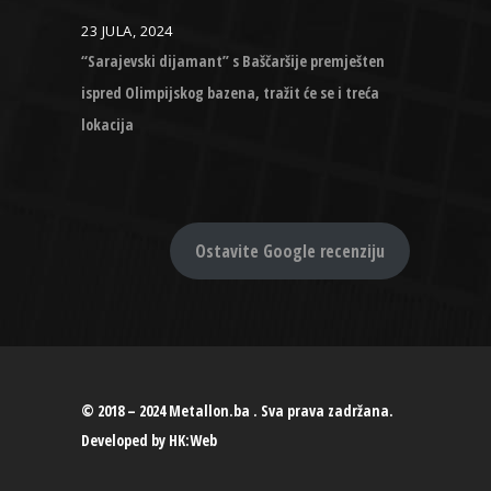
23 JULA, 2024
“Sarajevski dijamant” s Baščaršije premješten
ispred Olimpijskog bazena, tražit će se i treća
lokacija
Ostavite Google recenziju
© 2018 – 2024 Metallon.ba . Sva prava zadržana.
Developed by
HK:Web