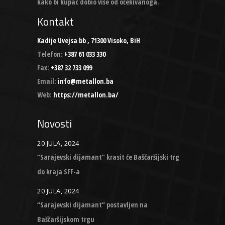
kako bi kupac dobio više od očekivanoga.
Kontakt
Kadije Uvejsa bb , 71300 Visoko, BiH
Telefon:
+387 61 033 330
Fax:
+387 32 733 099
Email:
info@metallon.ba
Web:
https://metallon.ba/
Novosti
20 JULA, 2024
“Sarajevski dijamant” krasit će Baščaršijski trg
do kraja SFF-a
20 JULA, 2024
“Sarajevski dijamant” postavljen na
Baščaršijskom trgu