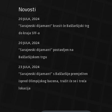
Novosti
20 JULA, 2024
“Sarajevski dijamant” krasit će Baščaršijski trg
do kraja SFF-a
20 JULA, 2024
“Sarajevski dijamant” postavljen na
Baščaršijskom trgu
23 JULA, 2024
“Sarajevski dijamant” s Baščaršije premješten
ispred Olimpijskog bazena, tražit će se i treća
lokacija