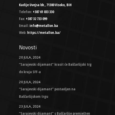
Kadije Uvejsa bb , 71300 Visoko, BiH
Telefon:
+387 61 033 330
Fax:
+387 32 733 099
Email:
info@metallon.ba
Web:
https://metallon.ba/
Novosti
20 JULA, 2024
“Sarajevski dijamant” krasit će Baščaršijski trg
do kraja SFF-a
20 JULA, 2024
“Sarajevski dijamant” postavljen na
Baščaršijskom trgu
23 JULA, 2024
“Sarajevski dijamant” s Baščaršije premješten