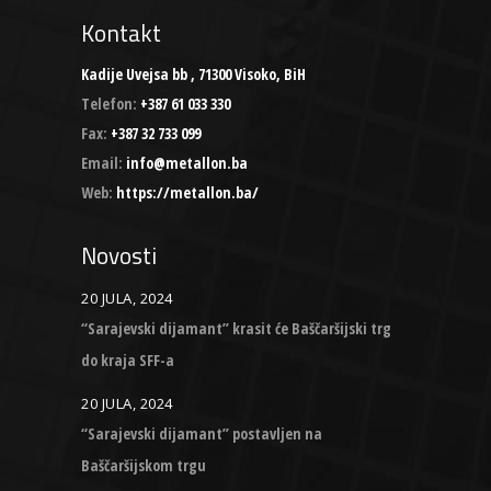
Kontakt
Kadije Uvejsa bb , 71300 Visoko, BiH
Telefon:
+387 61 033 330
Fax:
+387 32 733 099
Email:
info@metallon.ba
Web:
https://metallon.ba/
Novosti
20 JULA, 2024
“Sarajevski dijamant” krasit će Baščaršijski trg
do kraja SFF-a
20 JULA, 2024
“Sarajevski dijamant” postavljen na
Baščaršijskom trgu