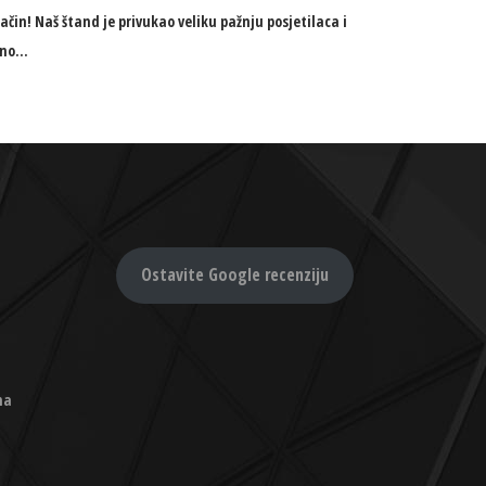
čin! Naš štand je privukao veliku pažnju posjetilaca i
bno
Ostavite Google recenziju
na