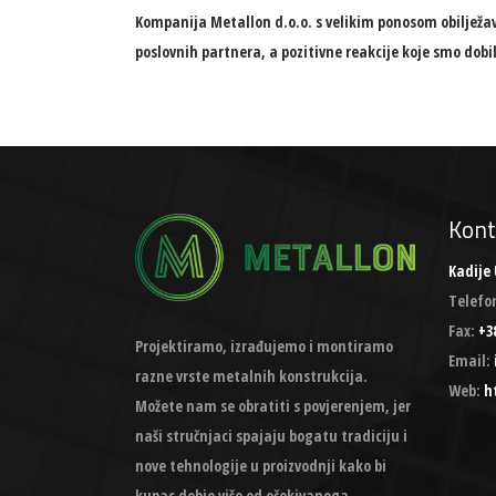
Kompanija Metallon d.o.o. s velikim ponosom obilježava
poslovnih partnera, a pozitivne reakcije koje smo dobi
Kont
Kadije 
Telefo
Fax:
+38
Projektiramo, izrađujemo i montiramo
Email:
razne vrste metalnih konstrukcija.
Web:
h
Možete nam se obratiti s povjerenjem, jer
naši stručnjaci spajaju bogatu tradiciju i
nove tehnologije u proizvodnji kako bi
kupac dobio više od očekivanoga.