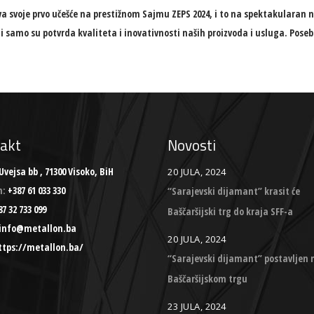
 svoje prvo učešće na prestižnom Sajmu ZEPS 2024, i to na spektakularan na
li samo su potvrda kvaliteta i inovativnosti naših proizvoda i usluga. Pose
akt
Novosti
Uvejsa bb , 71300 Visoko, BiH
20 JULA, 2024
n:
+387 61 033 330
“Sarajevski dijamant” krasit će
7 32 733 099
Baščaršijski trg do kraja SFF-a
info@metallon.ba
20 JULA, 2024
ttps://metallon.ba/
“Sarajevski dijamant” postavljen 
Baščaršijskom trgu
23 JULA, 2024