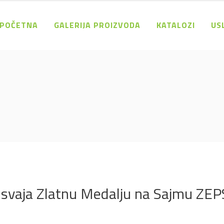
POČETNA
GALERIJA PROIZVODA
KATALOZI
US
osvaja Zlatnu Medalju na Sajmu ZE