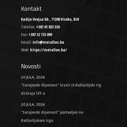
Kontakt
Kadije Uvejsa bb , 71300 Visoko, BiH
Telefon:
+387 61 033 330
Fax:
+387 32 733 099
Email:
info@metallon.ba
Web:
https://metallon.ba/
Novosti
20 JULA, 2024
“Sarajevski dijamant” krasit će Baščaršijski trg
do kraja SFF-a
20 JULA, 2024
“Sarajevski dijamant” postavljen na
Baščaršijskom trgu