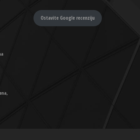
Ostavite Google recenziju
na
ena,