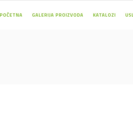
POČETNA
GALERIJA PROIZVODA
KATALOZI
US