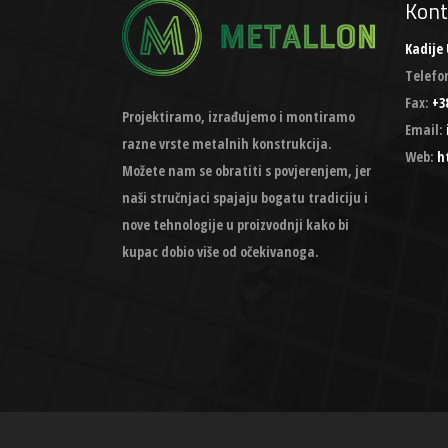
Kont
Kadije 
Telefo
Fax:
+38
Projektiramo, izrađujemo i montiramo
Email:
razne vrste metalnih konstrukcija.
Web:
h
Možete nam se obratiti s povjerenjem, jer
naši stručnjaci spajaju bogatu tradiciju i
nove tehnologije u proizvodnji kako bi
kupac dobio više od očekivanoga.