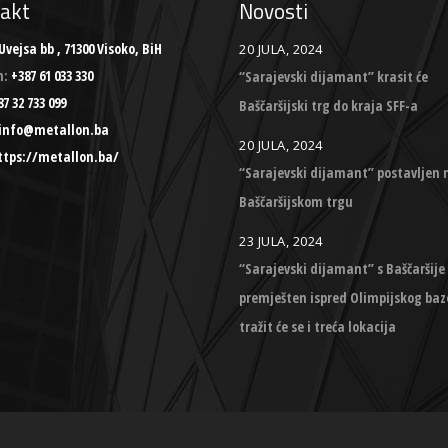
akt
Novosti
Uvejsa bb , 71300 Visoko, BiH
20 JULA, 2024
n:
+387 61 033 330
“Sarajevski dijamant” krasit će
7 32 733 099
Baščaršijski trg do kraja SFF-a
info@metallon.ba
20 JULA, 2024
ttps://metallon.ba/
“Sarajevski dijamant” postavljen 
Baščaršijskom trgu
23 JULA, 2024
“Sarajevski dijamant” s Baščaršije
premješten ispred Olimpijskog baz
tražit će se i treća lokacija