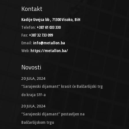
Kontakt
Kadije Uvejsa bb , 71300 Visoko, BiH
Telefon:
+387 61 033 330
Fax:
+387 32 733 099
Email:
info@metallon.ba
Web:
https://metallon.ba/
Novosti
20 JULA, 2024
“Sarajevski dijamant” krasit će Baščaršijski trg
do kraja SFF-a
20 JULA, 2024
“Sarajevski dijamant” postavljen na
Baščaršijskom trgu