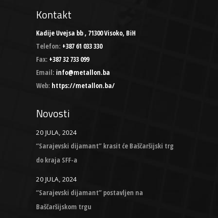
Kontakt
Kadije Uvejsa bb , 71300 Visoko, BiH
Telefon:
+387 61 033 330
Fax:
+387 32 733 099
Email:
info@metallon.ba
Web:
https://metallon.ba/
Novosti
20 JULA, 2024
“Sarajevski dijamant” krasit će Baščaršijski trg
do kraja SFF-a
20 JULA, 2024
“Sarajevski dijamant” postavljen na
Baščaršijskom trgu