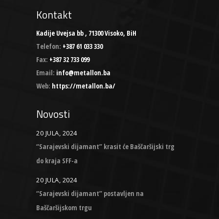
Kontakt
Kadije Uvejsa bb , 71300 Visoko, BiH
Telefon:
+387 61 033 330
Fax:
+387 32 733 099
Email:
info@metallon.ba
Web:
https://metallon.ba/
Novosti
20 JULA, 2024
“Sarajevski dijamant” krasit će Baščaršijski trg
do kraja SFF-a
20 JULA, 2024
“Sarajevski dijamant” postavljen na
Baščaršijskom trgu