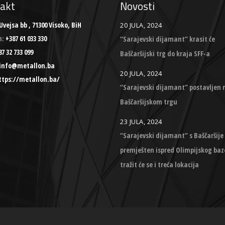
akt
Novosti
Uvejsa bb , 71300 Visoko, BiH
20 JULA, 2024
n:
+387 61 033 330
“Sarajevski dijamant” krasit će
7 32 733 099
Baščaršijski trg do kraja SFF-a
info@metallon.ba
20 JULA, 2024
ttps://metallon.ba/
“Sarajevski dijamant” postavljen 
Baščaršijskom trgu
23 JULA, 2024
“Sarajevski dijamant” s Baščaršije
premješten ispred Olimpijskog baz
tražit će se i treća lokacija