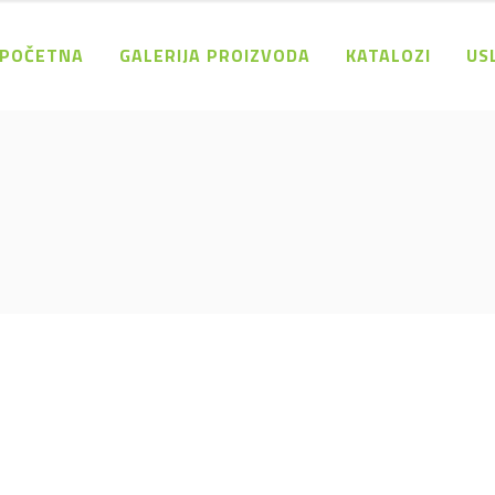
POČETNA
GALERIJA PROIZVODA
KATALOZI
US