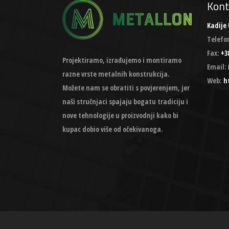
Kont
Kadije 
Telefo
Fax:
+38
Projektiramo, izrađujemo i montiramo
Email:
razne vrste metalnih konstrukcija.
Web:
h
Možete nam se obratiti s povjerenjem, jer
naši stručnjaci spajaju bogatu tradiciju i
nove tehnologije u proizvodnji kako bi
kupac dobio više od očekivanoga.