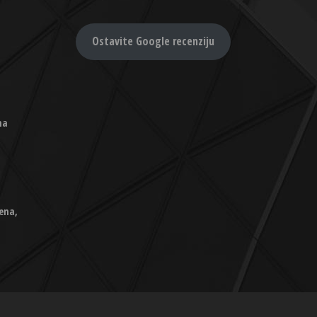
Ostavite Google recenziju
na
ena,