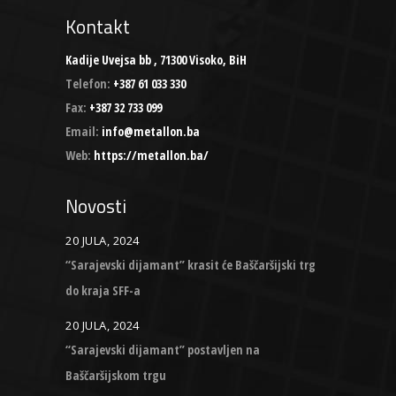
Kontakt
Kadije Uvejsa bb , 71300 Visoko, BiH
Telefon:
+387 61 033 330
Fax:
+387 32 733 099
Email:
info@metallon.ba
Web:
https://metallon.ba/
Novosti
20 JULA, 2024
“Sarajevski dijamant” krasit će Baščaršijski trg
do kraja SFF-a
20 JULA, 2024
“Sarajevski dijamant” postavljen na
Baščaršijskom trgu