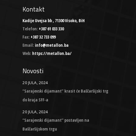
Kontakt
Kadije Uvejsa bb , 71300 Visoko, BiH
Telefon:
+387 61 033 330
Fax:
+387 32 733 099
Email:
info@metallon.ba
Web:
https://metallon.ba/
Novosti
20 JULA, 2024
“Sarajevski dijamant” krasit će Baščaršijski trg
do kraja SFF-a
20 JULA, 2024
“Sarajevski dijamant” postavljen na
Baščaršijskom trgu