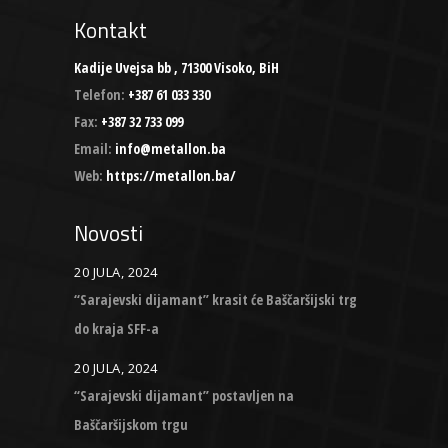
Kontakt
Kadije Uvejsa bb , 71300 Visoko, BiH
Telefon:
+387 61 033 330
Fax:
+387 32 733 099
Email:
info@metallon.ba
Web:
https://metallon.ba/
Novosti
20 JULA, 2024
“Sarajevski dijamant” krasit će Baščaršijski trg
do kraja SFF-a
20 JULA, 2024
“Sarajevski dijamant” postavljen na
Baščaršijskom trgu