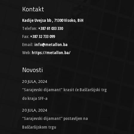
Kontakt
Kadije Uvejsa bb , 71300 Visoko, BiH
Telefon:
+387 61 033 330
Fax:
+387 32 733 099
Email:
info@metallon.ba
Web:
https://metallon.ba/
Novosti
20 JULA, 2024
“Sarajevski dijamant” krasit će Baščaršijski trg
do kraja SFF-a
20 JULA, 2024
“Sarajevski dijamant” postavljen na
Baščaršijskom trgu