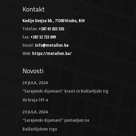
Kontakt
Kadije Uvejsa bb , 71300 Visoko, BiH
Telefon:
+387 61 033 330
Fax:
+387 32 733 099
Email:
info@metallon.ba
Web:
https://metallon.ba/
Novosti
20 JULA, 2024
“Sarajevski dijamant” krasit će Baščaršijski trg
do kraja SFF-a
20 JULA, 2024
“Sarajevski dijamant” postavljen na
Baščaršijskom trgu