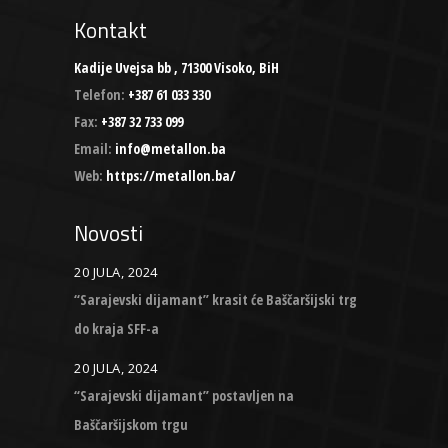
Kontakt
Kadije Uvejsa bb , 71300 Visoko, BiH
Telefon:
+387 61 033 330
Fax:
+387 32 733 099
Email:
info@metallon.ba
Web:
https://metallon.ba/
Novosti
20 JULA, 2024
“Sarajevski dijamant” krasit će Baščaršijski trg
do kraja SFF-a
20 JULA, 2024
“Sarajevski dijamant” postavljen na
Baščaršijskom trgu