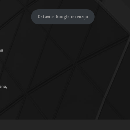
Ostavite Google recenziju
na
ena,