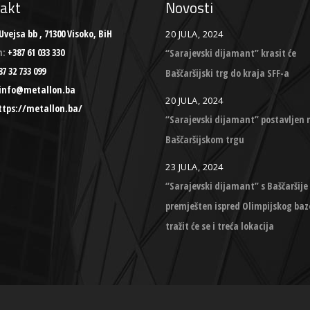
akt
Novosti
Uvejsa bb , 71300 Visoko, BiH
20 JULA, 2024
n:
+387 61 033 330
“Sarajevski dijamant” krasit će
7 32 733 099
Baščaršijski trg do kraja SFF-a
info@metallon.ba
20 JULA, 2024
ttps://metallon.ba/
“Sarajevski dijamant” postavljen 
Baščaršijskom trgu
23 JULA, 2024
“Sarajevski dijamant” s Baščaršije
premješten ispred Olimpijskog baz
tražit će se i treća lokacija