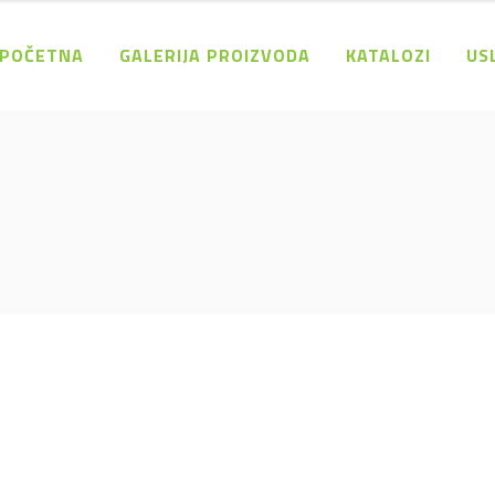
POČETNA
GALERIJA PROIZVODA
KATALOZI
US