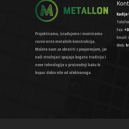
Kont
Kadije 
Telefo
Fax:
+38
Projektiramo, izrađujemo i montiramo
Email:
razne vrste metalnih konstrukcija.
Web:
h
Možete nam se obratiti s povjerenjem, jer
naši stručnjaci spajaju bogatu tradiciju i
nove tehnologije u proizvodnji kako bi
kupac dobio više od očekivanoga.