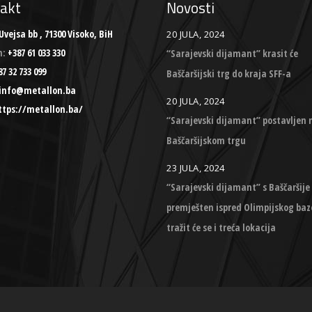
akt
Novosti
Uvejsa bb , 71300 Visoko, BiH
20 JULA, 2024
n:
+387 61 033 330
“Sarajevski dijamant” krasit će
7 32 733 099
Baščaršijski trg do kraja SFF-a
info@metallon.ba
20 JULA, 2024
ttps://metallon.ba/
“Sarajevski dijamant” postavljen 
Baščaršijskom trgu
23 JULA, 2024
“Sarajevski dijamant” s Baščaršije
premješten ispred Olimpijskog baz
tražit će se i treća lokacija