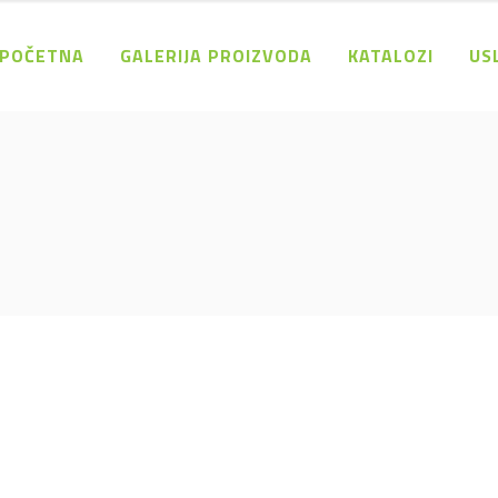
POČETNA
GALERIJA PROIZVODA
KATALOZI
US