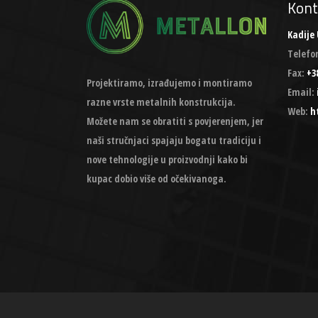
Kont
Kadije 
Telefo
Fax:
+38
Projektiramo, izrađujemo i montiramo
Email:
razne vrste metalnih konstrukcija.
Web:
h
Možete nam se obratiti s povjerenjem, jer
naši stručnjaci spajaju bogatu tradiciju i
nove tehnologije u proizvodnji kako bi
kupac dobio više od očekivanoga.