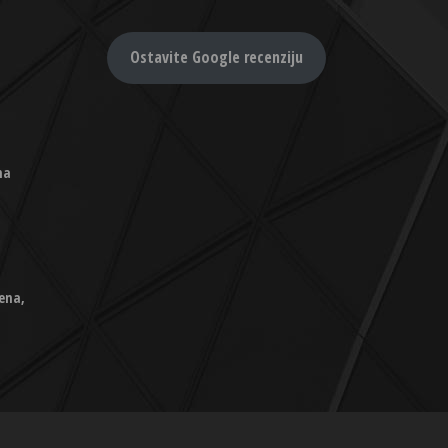
Ostavite Google recenziju
na
ena,