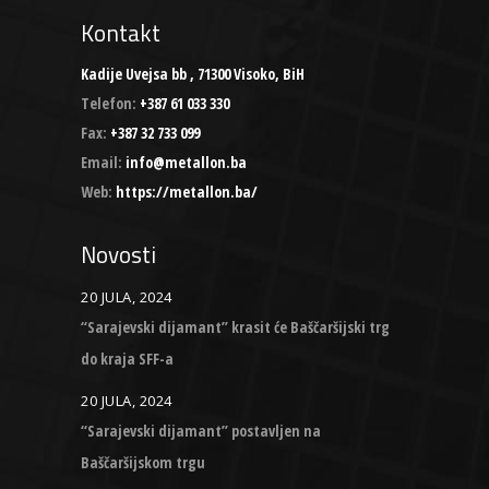
Kontakt
Kadije Uvejsa bb , 71300 Visoko, BiH
Telefon:
+387 61 033 330
Fax:
+387 32 733 099
Email:
info@metallon.ba
Web:
https://metallon.ba/
Novosti
20 JULA, 2024
“Sarajevski dijamant” krasit će Baščaršijski trg
do kraja SFF-a
20 JULA, 2024
“Sarajevski dijamant” postavljen na
Baščaršijskom trgu