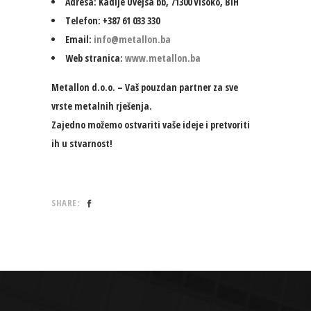
Adresa
: Kadije Uvejsa bb, 71300 Visoko, BiH
Telefon
: +387 61 033 330
Email
:
info@metallon.ba
Web stranica
:
www.metallon.ba
Metallon d.o.o. – Vaš pouzdan partner za sve
vrste metalnih rješenja.
Zajedno možemo ostvariti vaše ideje i pretvoriti
ih u stvarnost!
SHARE: