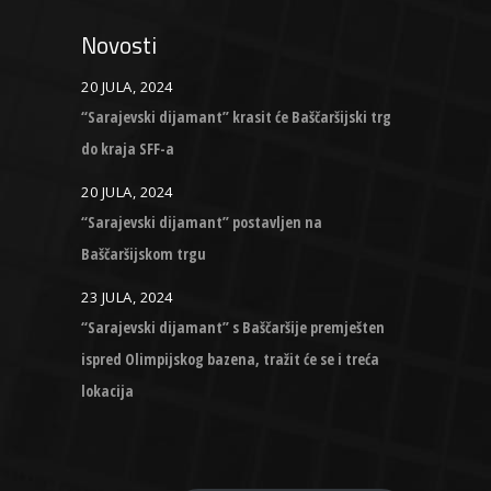
Novosti
20 JULA, 2024
“Sarajevski dijamant” krasit će Baščaršijski trg
do kraja SFF-a
20 JULA, 2024
“Sarajevski dijamant” postavljen na
Baščaršijskom trgu
23 JULA, 2024
“Sarajevski dijamant” s Baščaršije premješten
ispred Olimpijskog bazena, tražit će se i treća
lokacija