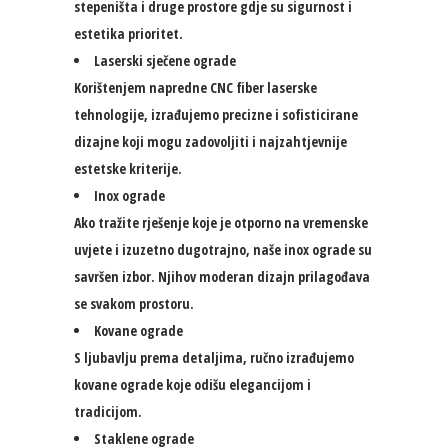
stepeništa i druge prostore gdje su sigurnost i
estetika prioritet.
Laserski sječene ograde
Korištenjem napredne CNC fiber laserske
tehnologije, izrađujemo precizne i sofisticirane
dizajne koji mogu zadovoljiti i najzahtjevnije
estetske kriterije.
Inox ograde
Ako tražite rješenje koje je otporno na vremenske
uvjete i izuzetno dugotrajno, naše inox ograde su
savršen izbor. Njihov moderan dizajn prilagođava
se svakom prostoru.
Kovane ograde
S ljubavlju prema detaljima, ručno izrađujemo
kovane ograde koje odišu elegancijom i
tradicijom.
Staklene ograde