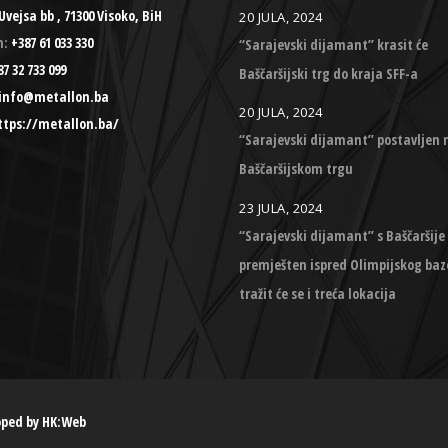
Uvejsa bb , 71300 Visoko, BiH
20 JULA, 2024
n:
+387 61 033 330
“Sarajevski dijamant” krasit će
7 32 733 099
Baščaršijski trg do kraja SFF-a
info@metallon.ba
20 JULA, 2024
ttps://metallon.ba/
“Sarajevski dijamant” postavljen 
Baščaršijskom trgu
23 JULA, 2024
“Sarajevski dijamant” s Baščaršije
premješten ispred Olimpijskog baz
tražit će se i treća lokacija
oped by
HK:Web