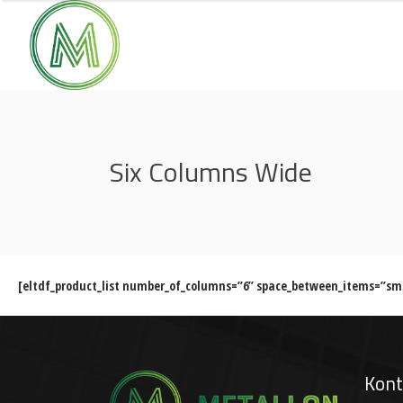
Six Columns Wide
[eltdf_product_list number_of_columns=”6” space_between_items=”smal
Kont