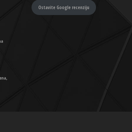
Ostavite Google recenziju
na
ena,