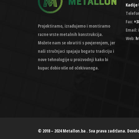
Kadije 
Telefo
Fax:
+38
Projektiramo, izrađujemo i montiramo
Email:
razne vrste metalnih konstrukcija.
Web:
h
Možete nam se obratiti s povjerenjem, jer
naši stručnjaci spajaju bogatu tradiciju i
nove tehnologije u proizvodnji kako bi
kupac dobio više od očekivanoga.
© 2018 – 2024 Metallon.ba . Sva prava zadržana. Devel