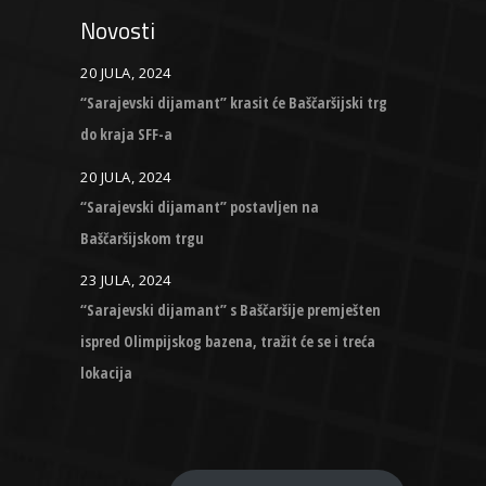
Novosti
20 JULA, 2024
“Sarajevski dijamant” krasit će Baščaršijski trg
do kraja SFF-a
20 JULA, 2024
“Sarajevski dijamant” postavljen na
Baščaršijskom trgu
23 JULA, 2024
“Sarajevski dijamant” s Baščaršije premješten
ispred Olimpijskog bazena, tražit će se i treća
lokacija