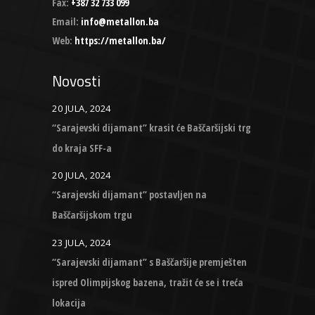
Fax:
+387 32 733 099
Email:
info@metallon.ba
Web:
https://metallon.ba/
Novosti
20 JULA, 2024
“Sarajevski dijamant” krasit će Baščaršijski trg
do kraja SFF-a
20 JULA, 2024
“Sarajevski dijamant” postavljen na
Baščaršijskom trgu
23 JULA, 2024
“Sarajevski dijamant” s Baščaršije premješten
ispred Olimpijskog bazena, tražit će se i treća
lokacija