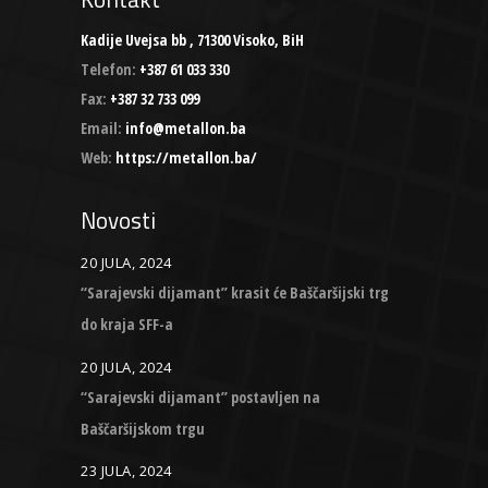
Kadije Uvejsa bb , 71300 Visoko, BiH
Telefon:
+387 61 033 330
Fax:
+387 32 733 099
Email:
info@metallon.ba
Web:
https://metallon.ba/
Novosti
20 JULA, 2024
“Sarajevski dijamant” krasit će Baščaršijski trg
do kraja SFF-a
20 JULA, 2024
“Sarajevski dijamant” postavljen na
Baščaršijskom trgu
23 JULA, 2024