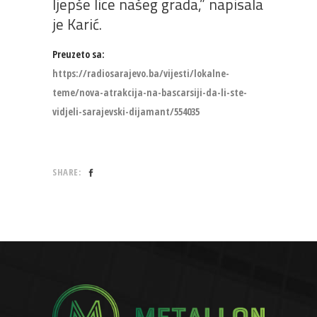
ljepše lice našeg grada,” napisala
je Karić.
Preuzeto sa:
https://radiosarajevo.ba/vijesti/lokalne-
teme/nova-atrakcija-na-bascarsiji-da-li-ste-
vidjeli-sarajevski-dijamant/554035
SHARE: