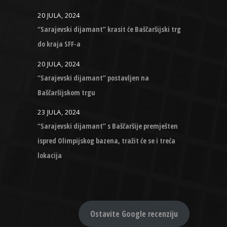
20 JULA, 2024
“Sarajevski dijamant” krasit će Baščaršijski trg
do kraja SFF-a
20 JULA, 2024
“Sarajevski dijamant” postavljen na
Baščaršijskom trgu
23 JULA, 2024
“Sarajevski dijamant” s Baščaršije premješten
ispred Olimpijskog bazena, tražit će se i treća
lokacija
Ostavite Google recenziju