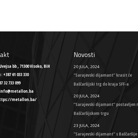
akt
Novosti
Uvejsa bb , 71300 Visoko, BiH
20 JULA, 2024
n:
+387 61 033 330
“Sarajevski dijamant” krasit će
7 32 733 099
Baščaršijski trg do kraja SFF-a
info@metallon.ba
20 JULA, 2024
ttps://metallon.ba/
“Sarajevski dijamant” postavljen 
Baščaršijskom trgu
23 JULA, 2024
“Sarajevski dijamant” s Baščaršije