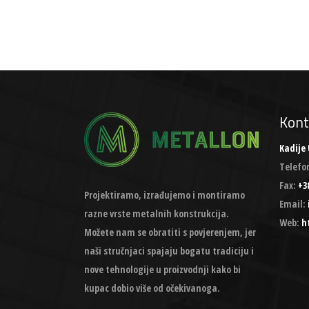
Kont
Kadije 
Telefo
Fax:
+38
Projektiramo, izrađujemo i montiramo
Email:
razne vrste metalnih konstrukcija.
Web:
h
Možete nam se obratiti s povjerenjem, jer
naši stručnjaci spajaju bogatu tradiciju i
nove tehnologije u proizvodnji kako bi
kupac dobio više od očekivanoga.