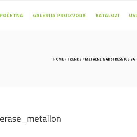
POČETNA
GALERIJA PROIZVODA
KATALOZI
US
HOME
TRENDS
METALNE NADSTREŠNICE ZA 
terase_metallon