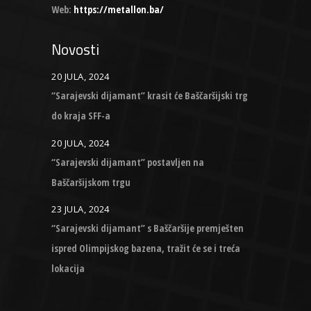
Web:
https://metallon.ba/
Novosti
20 JULA, 2024
“Sarajevski dijamant” krasit će Baščaršijski trg
do kraja SFF-a
20 JULA, 2024
“Sarajevski dijamant” postavljen na
Baščaršijskom trgu
23 JULA, 2024
“Sarajevski dijamant” s Baščaršije premješten
ispred Olimpijskog bazena, tražit će se i treća
lokacija