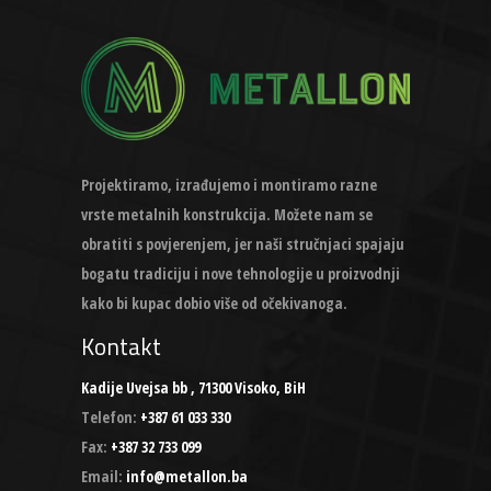
Projektiramo, izrađujemo i montiramo razne
vrste metalnih konstrukcija. Možete nam se
obratiti s povjerenjem, jer naši stručnjaci spajaju
bogatu tradiciju i nove tehnologije u proizvodnji
kako bi kupac dobio više od očekivanoga.
Kontakt
Kadije Uvejsa bb , 71300 Visoko, BiH
Telefon:
+387 61 033 330
Fax:
+387 32 733 099
Email:
info@metallon.ba