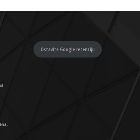
Ostavite Google recenziju
na
ena,