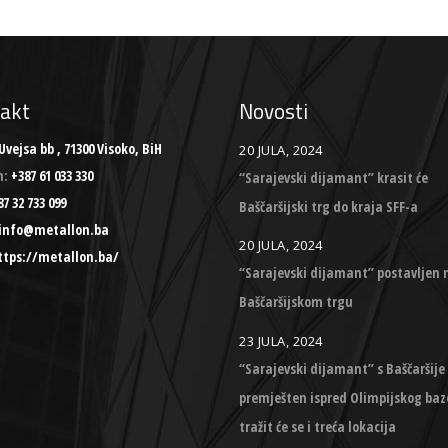
akt
Novosti
Uvejsa bb , 71300 Visoko, BiH
20 JULA, 2024
n:
+387 61 033 330
“Sarajevski dijamant” krasit će
7 32 733 099
Baščaršijski trg do kraja SFF-a
info@metallon.ba
20 JULA, 2024
ttps://metallon.ba/
“Sarajevski dijamant” postavljen 
Baščaršijskom trgu
23 JULA, 2024
“Sarajevski dijamant” s Baščaršije
premješten ispred Olimpijskog baz
tražit će se i treća lokacija