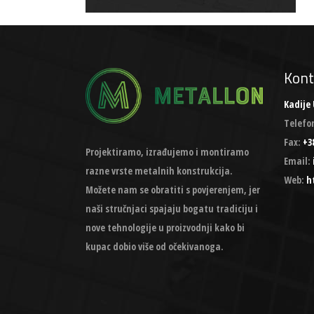
Kont
Kadije 
Telefo
Fax:
+38
Projektiramo, izrađujemo i montiramo
Email:
razne vrste metalnih konstrukcija.
Web:
h
Možete nam se obratiti s povjerenjem, jer
naši stručnjaci spajaju bogatu tradiciju i
nove tehnologije u proizvodnji kako bi
kupac dobio više od očekivanoga.