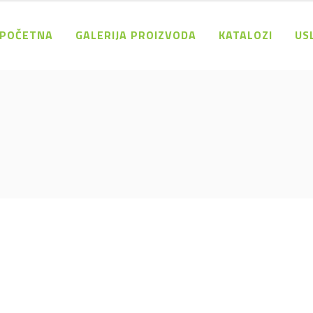
POČETNA
GALERIJA PROIZVODA
KATALOZI
US