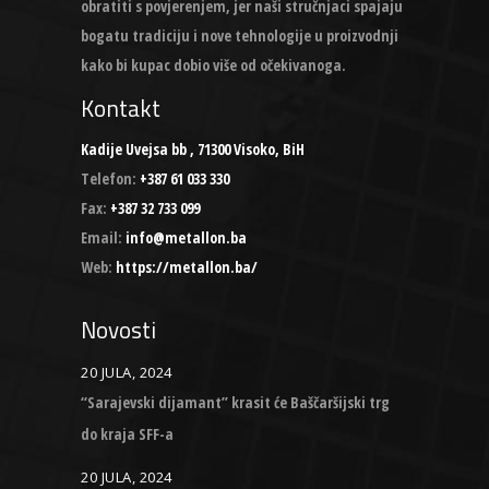
obratiti s povjerenjem, jer naši stručnjaci spajaju
bogatu tradiciju i nove tehnologije u proizvodnji
kako bi kupac dobio više od očekivanoga.
Kontakt
Kadije Uvejsa bb , 71300 Visoko, BiH
Telefon:
+387 61 033 330
Fax:
+387 32 733 099
Email:
info@metallon.ba
Web:
https://metallon.ba/
Novosti
20 JULA, 2024
“Sarajevski dijamant” krasit će Baščaršijski trg
do kraja SFF-a
20 JULA, 2024