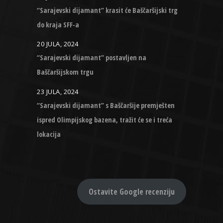
“Sarajevski dijamant” krasit će Baščaršijski trg
do kraja SFF-a
20 JULA, 2024
“Sarajevski dijamant” postavljen na
Baščaršijskom trgu
23 JULA, 2024
“Sarajevski dijamant” s Baščaršije premješten
ispred Olimpijskog bazena, tražit će se i treća
lokacija
Ostavite Google recenziju