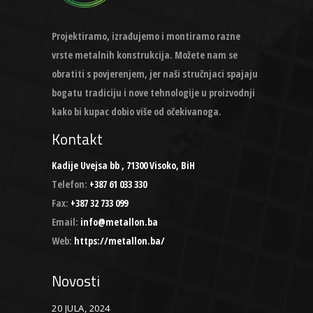
Projektiramo, izrađujemo i montiramo razne
vrste metalnih konstrukcija. Možete nam se
obratiti s povjerenjem, jer naši stručnjaci spajaju
bogatu tradiciju i nove tehnologije u proizvodnji
kako bi kupac dobio više od očekivanoga.
Kontakt
Kadije Uvejsa bb , 71300 Visoko, BiH
Telefon:
+387 61 033 330
Fax:
+387 32 733 099
Email:
info@metallon.ba
Web:
https://metallon.ba/
Novosti
20 JULA, 2024