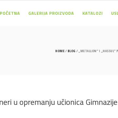
POČETNA
GALERIJA PROIZVODA
KATALOZI
US
HOME
BLOG
„METALLON“ I „HASSUL“ 
tneri u opremanju učionica Gimnazije