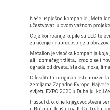
Naše uspješne kompanije „Metallon“ 
učestvovati u ovom važnom projektu
Obje kompanije kupile su LED televizo
za učenje i napredovanje u obrazov
Metallon je visočka kompanija koja j
ali i domaćeg tržišta, izrodio se i 
ograda od drveta, stakla, inoxa, lima 
O kvalitetu i originalnosti proizvoda
zemljama Zapadne Evrope. Najveće pr
svijetu EXPO 2020 u Dubaiju, koji će
Hassul d. o. o. je knjigovodstveni s
u Brčkom, Ilijašu i na Ilidži. Treba