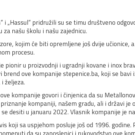
i „Hassul“ pridružili su se timu društveno odgovo
 za našu školu i našu zajednicu.
re, kojim će biti opremljene još dvije učionice, a 
nom procesu.
e pionir u proizvodnji i ugradnji kovane i inox bra
novi brend ove kompanije stepenice.ba, koji se bavi
i željeza.
 ove kompanije govori i činjenica da su Metallonovi
iznanje kompaniji, našem gradu, ali i državi je 
 se desiti u januaru 2022. Vlasnik kompanije je na
ervis koji sa uspjehom posluje još od 1996. godine
 napomenuti da su zaposlenici i rukovodstvo ove ko