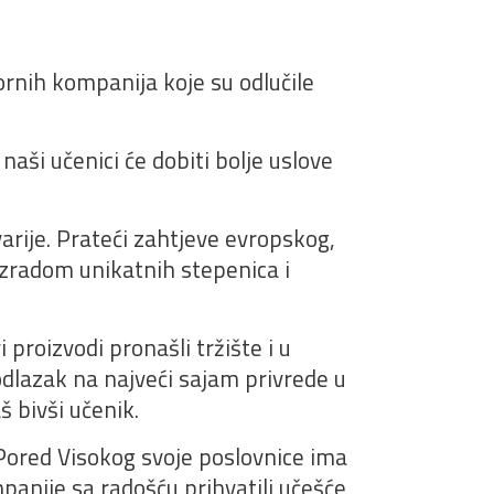
rnih kompanija koje su odlučile
naši učenici će dobiti bolje uslove
varije. Prateći zahtjeve evropskog,
 izradom unikatnih stepenica i
 proizvodi pronašli tržište i u
odlazak na najveći sajam privrede u
š bivši učenik.
. Pored Visokog svoje poslovnice ima
mpanije sa radošću prihvatili učešće