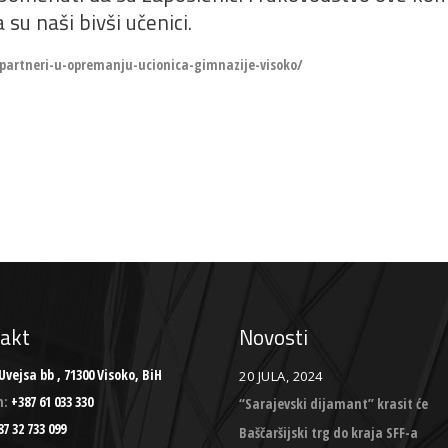
 su naši bivši učenici.
-partneri-u-opremanju-ucionica-gimnazije-visoko/
akt
Novosti
Uvejsa bb , 71300 Visoko, BiH
20 JULA, 2024
n:
+387 61 033 330
“Sarajevski dijamant” krasit će
7 32 733 099
Baščaršijski trg do kraja SFF-a