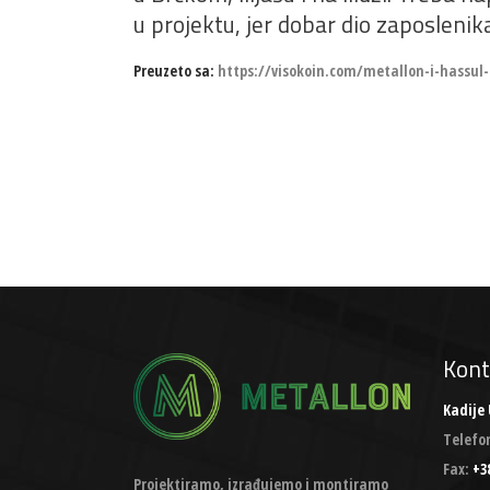
u projektu, jer dobar dio zaposlenika
Preuzeto sa:
https://visokoin.com/metallon-i-hassul
Kont
Kadije 
Telefo
Fax:
+38
Projektiramo, izrađujemo i montiramo