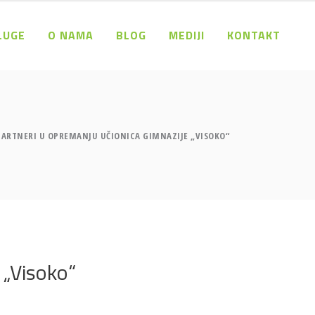
LUGE
O NAMA
BLOG
MEDIJI
KONTAKT
PARTNERI U OPREMANJU UČIONICA GIMNAZIJE „VISOKO“
 „Visoko“