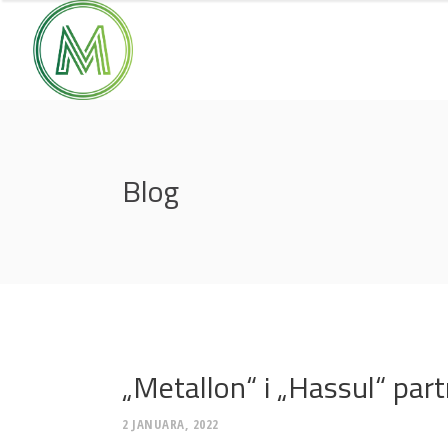
Blog
„Metallon“ i „Hassul“ par
2 JANUARA, 2022