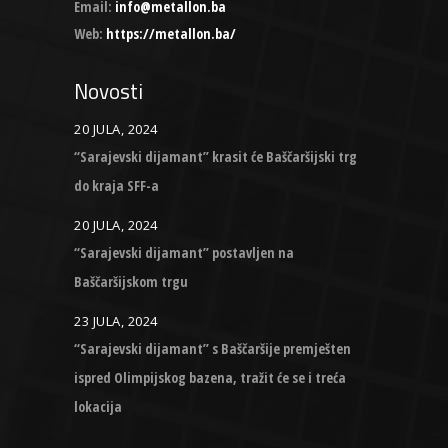
Email:
info@metallon.ba
Web:
https://metallon.ba/
Novosti
20 JULA, 2024
“Sarajevski dijamant” krasit će Baščaršijski trg
do kraja SFF-a
20 JULA, 2024
“Sarajevski dijamant” postavljen na
Baščaršijskom trgu
23 JULA, 2024
“Sarajevski dijamant” s Baščaršije premješten
ispred Olimpijskog bazena, tražit će se i treća
lokacija