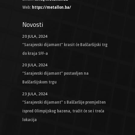
Web:
https://metallon.ba/
Novosti
20 JULA, 2024
“Sarajevski dijamant” krasit će Baščaršijski trg
do kraja SFF-a
20 JULA, 2024
“Sarajevski dijamant” postavljen na
Baščaršijskom trgu
23 JULA, 2024
“Sarajevski dijamant” s Baščaršije premješten
ispred Olimpijskog bazena, tražit će se i treća
lokacija