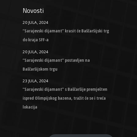
Novosti
20 JULA, 2024
“Sarajevski dijamant” krasit će Baščaršijski trg
do kraja SFF-a
20 JULA, 2024
“Sarajevski dijamant” postavljen na
Baščaršijskom trgu
23 JULA, 2024
“Sarajevski dijamant” s Baščaršije premješten
ispred Olimpijskog bazena, tražit će se i treća
lokacija