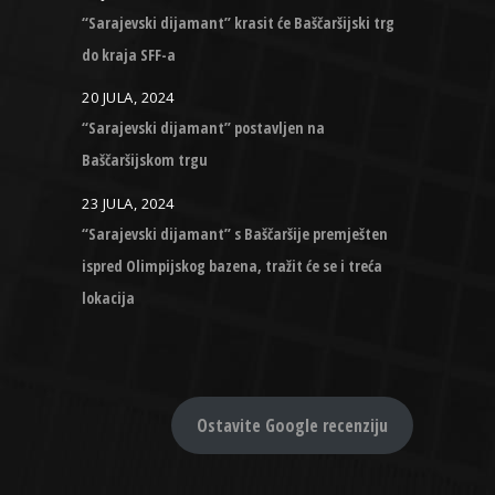
“Sarajevski dijamant” krasit će Baščaršijski trg
do kraja SFF-a
20 JULA, 2024
“Sarajevski dijamant” postavljen na
Baščaršijskom trgu
23 JULA, 2024
“Sarajevski dijamant” s Baščaršije premješten
ispred Olimpijskog bazena, tražit će se i treća
lokacija
Ostavite Google recenziju