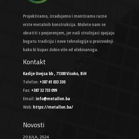
Projektiramo, izrađujemo i montiramo razne
vrste metalnih konstrukcija. Možete nam se
obratiti s povjerenjem, jer naši stručnjaci spajaju
bogatu tradiciju i nove tehnologije u proizvodnji
kako bi kupac dobio više od očekivanoga.
Kontakt
Kadije Uvejsa bb , 71300 Visoko, BiH
Telefon:
+387 61 033 330
Fax:
+387 32 733 099
Email:
info@metallon.ba
Web:
https://metallon.ba/
Novosti
20 JULA, 2024