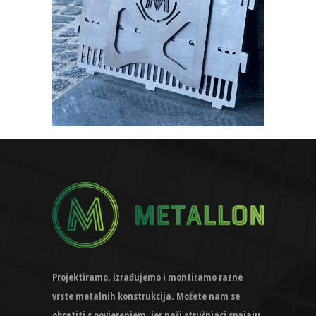
Projektiramo, izrađujemo i montiramo razne
vrste metalnih konstrukcija. Možete nam se
obratiti s povjerenjem, jer naši stručnjaci spajaju