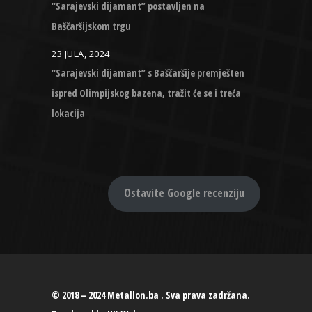
“Sarajevski dijamant” postavljen na
Baščaršijskom trgu
23 JULA, 2024
“Sarajevski dijamant” s Baščaršije premješten
ispred Olimpijskog bazena, tražit će se i treća
lokacija
Ostavite Google recenziju
© 2018 – 2024 Metallon.ba . Sva prava zadržana.