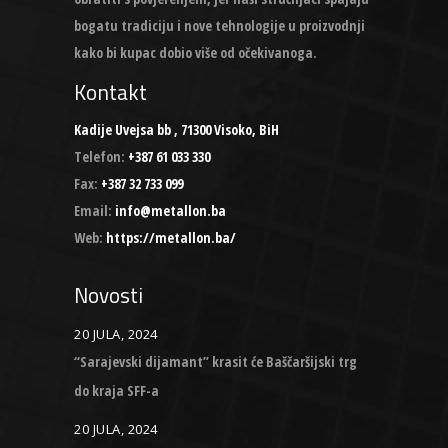
bogatu tradiciju i nove tehnologije u proizvodnji
kako bi kupac dobio više od očekivanoga.
Kontakt
Kadije Uvejsa bb , 71300 Visoko, BiH
Telefon:
+387 61 033 330
Fax:
+387 32 733 099
Email:
info@metallon.ba
Web:
https://metallon.ba/
Novosti
20 JULA, 2024
“Sarajevski dijamant” krasit će Baščaršijski trg
do kraja SFF-a
20 JULA, 2024