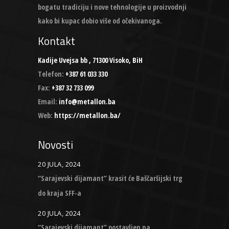
bogatu tradiciju i nove tehnologije u proizvodnji
kako bi kupac dobio više od očekivanoga.
Kontakt
Kadije Uvejsa bb , 71300 Visoko, BiH
Telefon:
+387 61 033 330
Fax:
+387 32 733 099
Email:
info@metallon.ba
Web:
https://metallon.ba/
Novosti
20 JULA, 2024
“Sarajevski dijamant” krasit će Baščaršijski trg
do kraja SFF-a
20 JULA, 2024
“Sarajevski dijamant” postavljen na