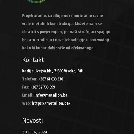
Projektiramo, izrađujemo i montiramo razne
vrste metalnih konstrukcija. Možete nam se
obratiti s povjerenjem, jer naši stručnjaci spajaju
bogatu tradiciju i nove tehnologije u proizvodnji
kako bi kupac dobio više od očekivanoga.
Kontakt
Kadije Uvejsa bb , 71300 Visoko, BiH
Telefon:
+387 61 033 330
Fax:
+387 32 733 099
Email:
info@metallon.ba
Web:
https://metallon.ba/
Novosti
20 JULA, 2024