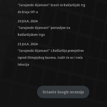
“Sarajevski dijamant” krasit će Baščaršijski trg
do kraja SFF-a
20 JULA, 2024
“Sarajevski dijamant” postavljen na
Baščaršijskom trgu
23 JULA, 2024
“Sarajevski dijamant” s Baščaršije premješten
ispred Olimpijskog bazena, tražit će se i treća
lokacija
Ostavite Google recenziju